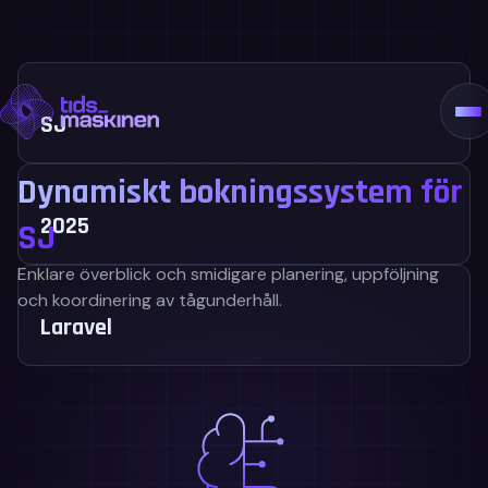
Hoppa
till
Vårt erbjudande
innehåll
Kundcase
Teamet
SJ
Pris
Kontakt
Dynamiskt bokningssystem för
2025
SJ
Enklare överblick och smidigare planering, uppföljning
och koordinering av tågunderhåll.
Laravel