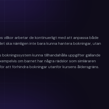
 villkor arbetar de kontinuerligt med att anpassa både
et ska nämligen inte bara kunna hantera bokningar, utan
as bokningssystem kunna tillhandahålla uppgifter gällande
xempelvis om barnet har några rädslor som simläraren
ör att förhindra bokningar utanför kursens åldersgräns.