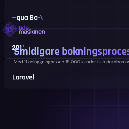
Hoppa
till
_
qua Barn
innehåll
201
*
Smidigare bokningsproces
Med 11 anläggningar och 15 000 kunder i sin databas är 
Laravel