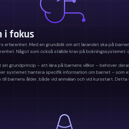
 i fokus
s erfarenhet. Med en grundidé om att lärandet ska på barnens
arenhet. Något som också ställde krav på bokningssystemet: d
 sin grundprincip – att lära på barnens villkor – behöver der
ver systemet hantera specifik information om barnet – som e
ll barnens ålder, både vid anmälan och vid kursstart. Detta f