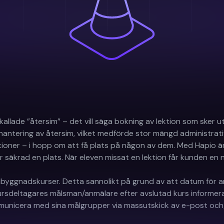
kallade ”återsim” – det vill säga bokning av lektion som sker 
l hantering av återsim, vilket medförde stor mängd administra
ektioner – i hopp om att få plats på någon av dem. Med Hapio
är säkrad en plats. När eleven missat en lektion får kunden en 
yggnadskurser. Detta sannolikt på grund av att datum för anm
ursdeltagares målsman/anmälare efter avslutad kurs informera
icera med sina målgrupper via massutskick av e-post och/elle