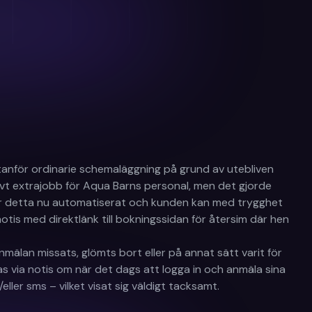
utanför ordinarie schemaläggning på grund av utebliven
tivt extrajobb för Aqua Barns personal, men det gjorde
 är detta nu automatiserat och kunden kan med trygghet
notis med direktlänk till bokningssidan för återsim där hen
älan missats, glömts bort eller på annat sätt varit för
s via notis om när det dags att logga in och anmäla sina
r sms – vilket visat sig väldigt tacksamt.