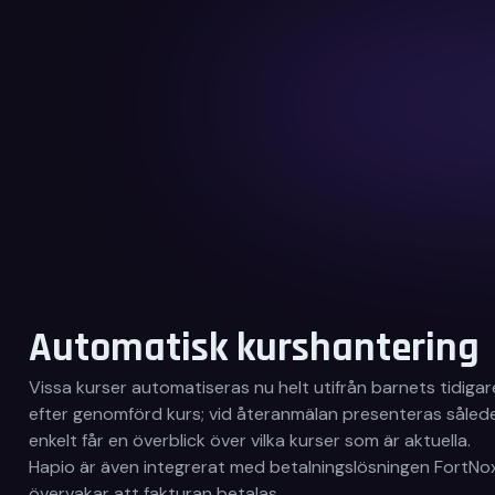
Automatisk kurshantering
Vissa kurser automatiseras nu helt utifrån barnets tidiga
efter genomförd kurs; vid återanmälan presenteras såled
enkelt får en överblick över vilka kurser som är aktuella.
Hapio är även integrerat med betalningslösningen FortNox.
övervakar att fakturan betalas.