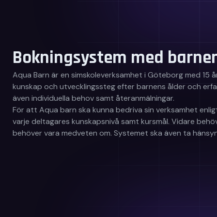
Bokningsystem med barnen
Aqua Barn är en simskoleverksamhet i Göteborg med 15 år
kunskap och utvecklingssteg efter barnens ålder och erf
även individuella behov samt återanmälningar.
För att Aqua barn ska kunna bedriva sin verksamhet enligt
varje deltagares kunskapsnivå samt kursmål. Vidare behö
behöver vara medveten om. Systemet ska även ta hänsyn ti