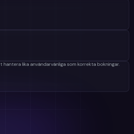
Vårt erbjudande
Kundcase
Teamet
Pris
Kontakt
att hantera lika användarvänliga som korrekta bokningar.