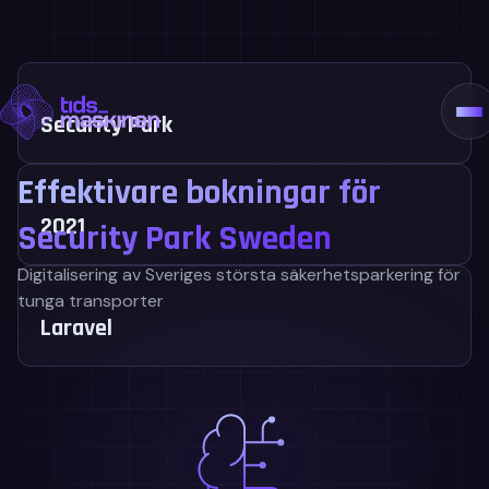
Hoppa
till
Vårt erbjudande
innehåll
Kundcase
Teamet
Security Park
Pris
Kontakt
Effektivare bokningar för
2021
Security Park Sweden
Digitalisering av Sveriges största säkerhetsparkering för
tunga transporter
Laravel