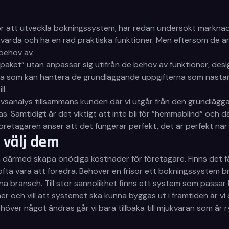
, för att utveckla bokningssystem, har redan undersökt markn
risvärda och ha en rad praktiska funktioner. Men eftersom de 
behov av.
ngspaket” utan anpassar sig utifrån de behov av funktioner, d
ara som kan hantera de grundläggande uppgifterna som nästan a
l.
hovsanalys tillsammans kunden där vi utgår från den grundlä
 Samtidigt är det viktigt att inte bli för ”hemmablind” och där
öretagaren anser att det fungerar perfekt, det är perfekt nä
 välj dem
ll och därmed skapa onödiga kostnader för företagare. Finns de
fta vara att föredra. Behöver en frisör ett bokningssystem 
nna bransch. Till stor sannolikhet finns ett system som passar
er och vill att systemet ska kunna byggas ut i framtiden är v
Behöver något ändras går vi bara tillbaka till mjukvaran som ä