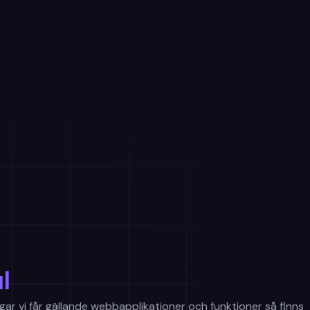
Vårt erbjudande
Kundcase
Teamet
Pris
Kontakt
l
ar vi får gällande webbapplikationer och funktioner så finns