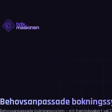
Hoppa
till
innehåll
Behovsanpassade bokningssys
Behovsanpassade bokningssystem – ett framtidssäkert val 17 fe