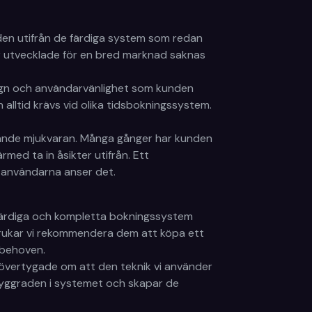
aden utifrån de färdiga system som redan
är utvecklade för en bred marknad saknas
esign och användarvänlighet som kunden
lltid krävs vid olika tidsbokningssystem.
ggande mjukvaran. Många gånger har kunden
med ta in åsikter utifrån. Ett
r användarna anser det.
t färdiga och kompletta bokningssystem
brukar vi rekommendera dem att köpa ett
 behoven.
i övertygade om att den teknik vi använder
r ryggraden i systemet och skapar de