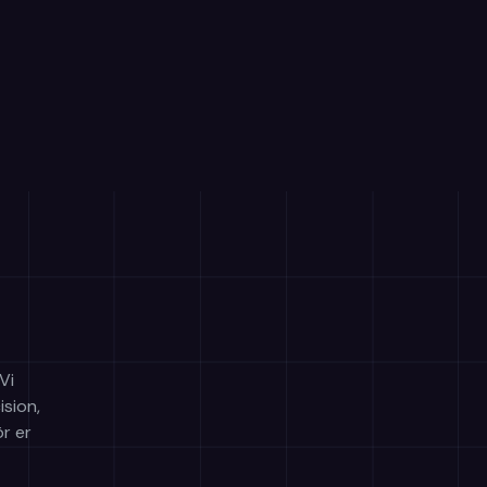
Vi
sion,
r er