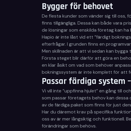
Bygger för behovet
De flesta kunder som vänder sig till oss
finns tillgängliga. Dessa kan både vara p
de lösningar som enskilda företag kan ha 
Hapio är inte låst vid ett ”färdigt bokni
efterfrågar. I grunden finns en programv
Men skillnaden är att vi sedan kan bygga til
Första steget blir därför att göra en be
en klar åsikt om vad som behöver anpassas.
bokningssystem är inte komplett för att f
Passar färdiga system –
Vi vill inte ”uppfinna hjulet” en gång ti
som passar företagets behov kan dessa o
av de färdiga paket som finns för just de
Har du däremot krav på specifika funktion
oss av är mer långsiktig och funktionell. 
förändringar som behövs.